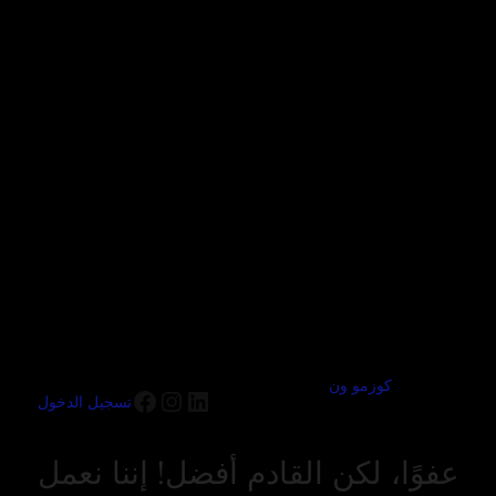
كوزمو ون
تسجيل الدخول
عفوًا، لكن القادم أفضل! إننا نعمل