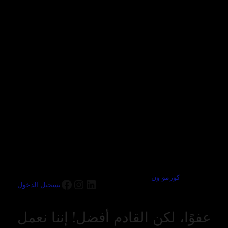
كوزمو ون
تسجيل الدخول
عفوًا، لكن القادم أفضل! إننا نعمل