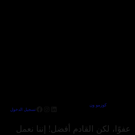
كوزمو ون
تسجيل الدخول
عفوًا، لكن القادم أفضل! إننا نعمل