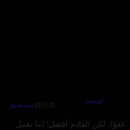
كوزمو ون
تسجيل الدخول
عفوًا، لكن القادم أفضل! إننا نعمل