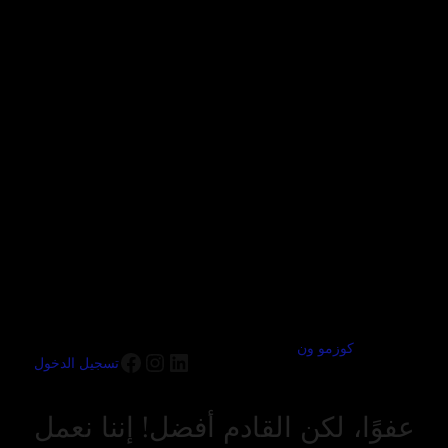
كوزمو ون
تسجيل الدخول
عفوًا، لكن القادم أفضل! إننا نعمل