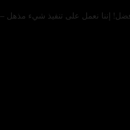
فضل! إننا نعمل على تنفيذ شيء مذهل – ت