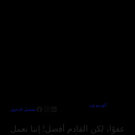
كوزمو ون
تسجيل الدخول
عفوًا، لكن القادم أفضل! إننا نعمل