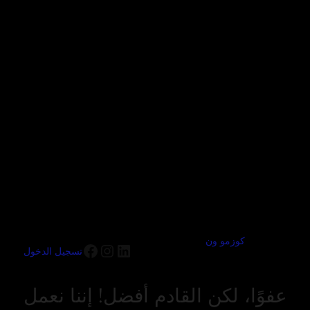
كوزمو ون
تسجيل الدخول
عفوًا، لكن القادم أفضل! إننا نعمل