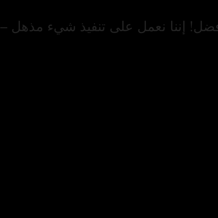
فضل! إننا نعمل على تنفيذ شيء مذهل – ت