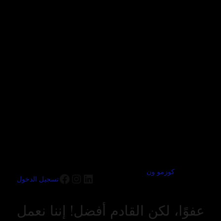
كوزمو ون
تسجيل الدخول
عفوًا، لكن القادم أفضل! إننا نعمل