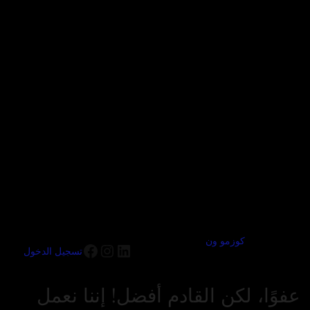
كوزمو ون
تسجيل الدخول
عفوًا، لكن القادم أفضل! إننا نعمل