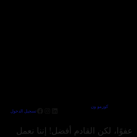
كوزمو ون
تسجيل الدخول
عفوًا، لكن القادم أفضل! إننا نعمل