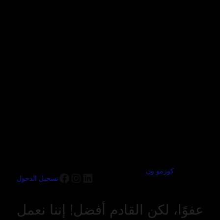
كوزمو ون
تسجيل الدخول
عفوًا، لكن القادم أفضل! إننا نعمل