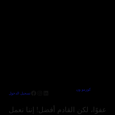
كوزمو ون
تسجيل الدخول
عفوًا، لكن القادم أفضل! إننا نعمل