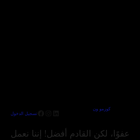
كوزمو ون
تسجيل الدخول
عفوًا، لكن القادم أفضل! إننا نعمل