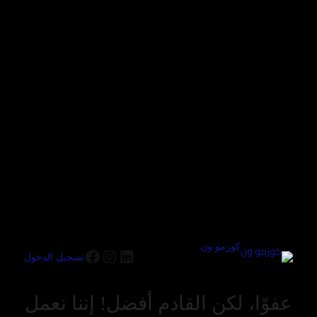
كوزمو ون
تسجيل الدخول
عفوًا، لكن القادم أفضل! إننا نعمل