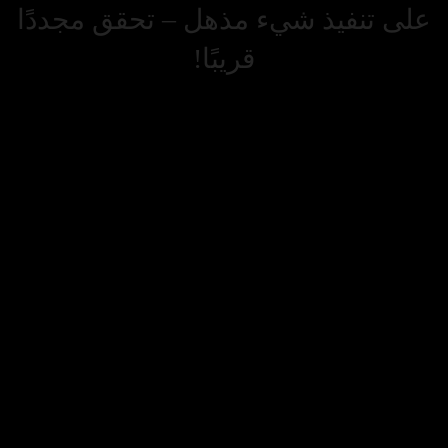
على تنفيذ شيء مذهل – تحقق مجددًا
قريبًا!