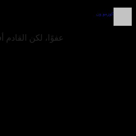
كوزمو ون
عفوًا، لكن القادم 