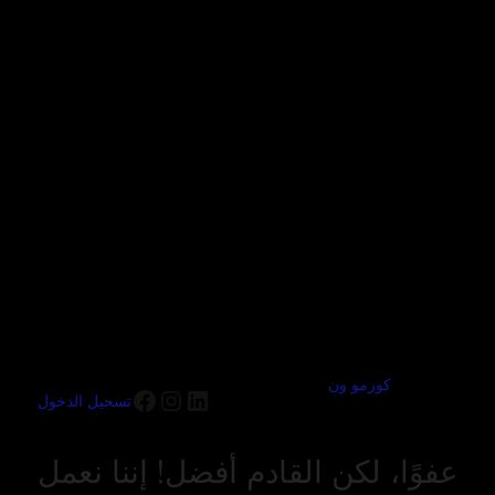
كوزمو ون
تسجيل الدخول
عفوًا، لكن القادم أفضل! إننا نعمل