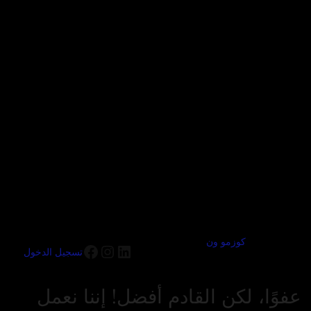
كوزمو ون
تسجيل الدخول
عفوًا، لكن القادم أفضل! إننا نعمل