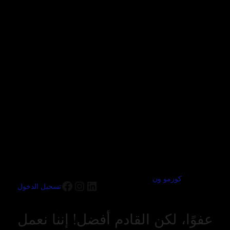
كوزمو ون
تسجيل الدخول
عفوًا، لكن القادم أفضل! إننا نعمل