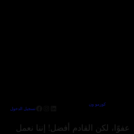
كوزمو ون
تسجيل الدخول
عفوًا، لكن القادم أفضل! إننا نعمل