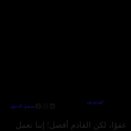
كوزمو ون
تسجيل الدخول
عفوًا، لكن القادم أفضل! إننا نعمل