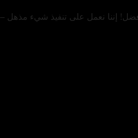
فضل! إننا نعمل على تنفيذ شيء مذهل – ت