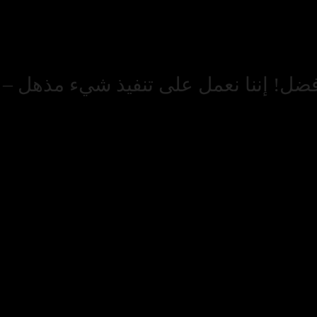
أفضل! إننا نعمل على تنفيذ شيء مذهل – تح