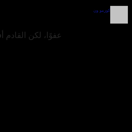
كوزمو ون
عفوًا، لكن القادم 