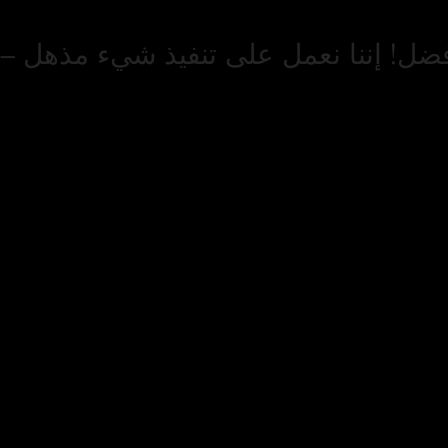
فضل! إننا نعمل على تنفيذ شيء مذهل – ت