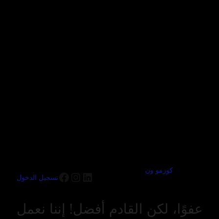
كوزمو ون
تسجيل الدخول
عفوًا، لكن القادم أفضل! إننا نعمل